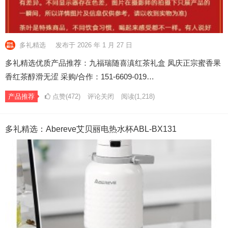
多礼精选
发布于 2026 年 1 月 27 日
多礼精选优质产品推荐：九福瑞随喜滇红茶礼盒 凤庆正宗蜜香果
香红茶醇滑无涩 采购/合作：151-6609-019…
产品推荐
点赞(472)
评论关闭
阅读
(1,218)
多礼精选：Abereve艾贝丽电热水杯ABL-BX131