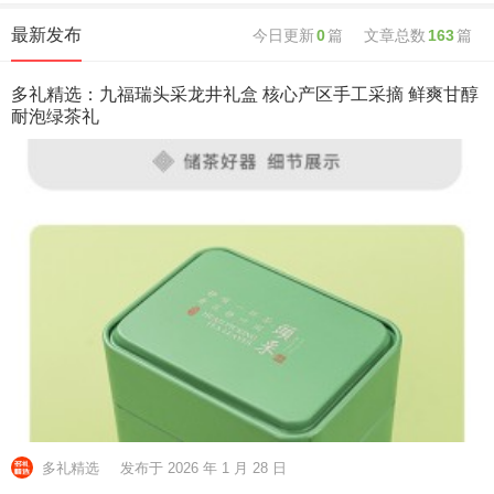
最新发布
今日更新
0
篇
文章总数
163
篇
多礼精选：九福瑞头采龙井礼盒 核心产区手工采摘 鲜爽甘醇
耐泡绿茶礼
多礼精选
发布于 2026 年 1 月 28 日