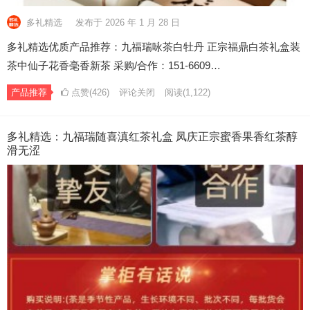
多礼精选
发布于 2026 年 1 月 28 日
多礼精选优质产品推荐：九福瑞咏茶白牡丹 正宗福鼎白茶礼盒装
茶中仙子花香毫香新茶 采购/合作：151-6609…
产品推荐
点赞(426)
评论关闭
阅读
(1,122)
多礼精选：九福瑞随喜滇红茶礼盒 凤庆正宗蜜香果香红茶醇
滑无涩