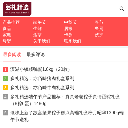
产品推荐
端午节
中秋节
春节
食品
生鲜
居家
餐厨
家电
酒茶
卡券
洗护
母婴
关于我们
联系我们
最多阅读
最多评论
滨湖小镇咸鸭蛋1.0kg（20枚）
1
多礼精选：亦佰味猪肉礼盒系列
2
多礼精选：亦佰味牛肉礼盒系列
3
多礼精选端午节产品推荐：真真老老粽子真情蛋粽礼盒
4
（8粽6蛋）1480g
臻味上新了故宫坚果粽子糕点高端礼盒柠月昭华1390g端
5
午节送礼