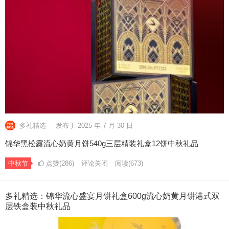
多礼精选
发布于 2025 年 7 月 30 日
锦华黑松露流心奶黄月饼540g三层精装礼盒12饼中秋礼品
中秋节
点赞(286)
评论关闭
阅读
(673)
多礼精选：锦华流心盛宴月饼礼盒600g流心奶黄月饼港式双
层铁盒装中秋礼品