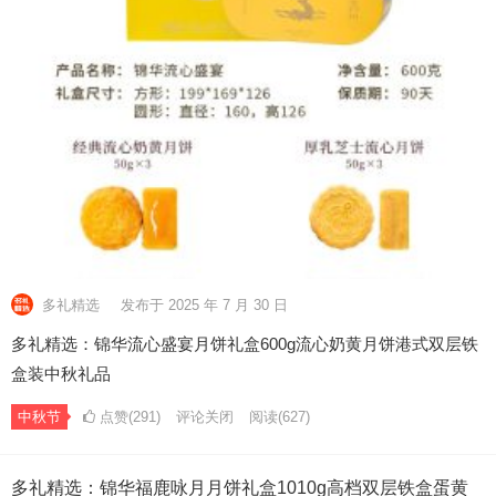
多礼精选
发布于 2025 年 7 月 30 日
多礼精选：锦华流心盛宴月饼礼盒600g流心奶黄月饼港式双层铁
盒装中秋礼品
中秋节
点赞(291)
评论关闭
阅读
(627)
多礼精选：锦华福鹿咏月月饼礼盒1010g高档双层铁盒蛋黄