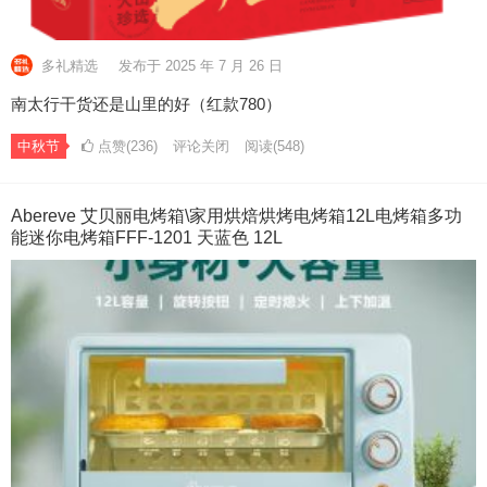
多礼精选
发布于 2025 年 7 月 26 日
南太行干货还是山里的好（红款780）
中秋节
点赞(236)
评论关闭
阅读
(548)
Abereve 艾贝丽电烤箱\家用烘焙烘烤电烤箱12L电烤箱多功
能迷你电烤箱FFF-1201 天蓝色 12L