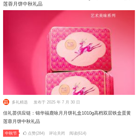
莲蓉月饼中秋礼品
多礼精选
发布于 2025 年 7 月 30 日
佳礼荟供应链：锦华福鹿咏月月饼礼盒1010g高档双层铁盒蛋黄
莲蓉月饼中秋礼品
中秋节
点赞(284)
评论关闭
阅读
(614)