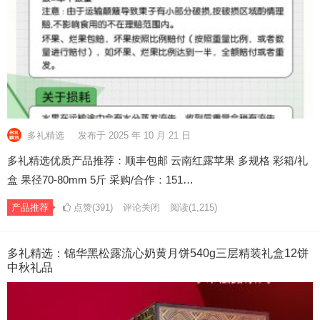
多礼精选
发布于 2025 年 10 月 21 日
多礼精选优质产品推荐：顺丰包邮 云南红露苹果 多规格 彩箱/礼
盒 果径70-80mm 5斤 采购/合作：151…
产品推荐
点赞(391)
评论关闭
阅读
(1,215)
多礼精选：锦华黑松露流心奶黄月饼540g三层精装礼盒12饼
中秋礼品