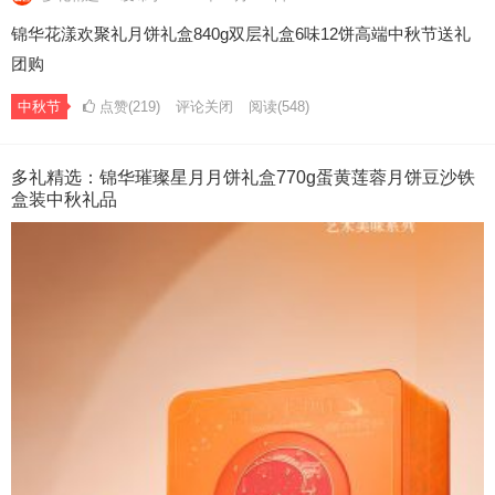
锦华花漾欢聚礼月饼礼盒840g双层礼盒6味12饼高端中秋节送礼
团购
中秋节
点赞(219)
评论关闭
阅读
(548)
多礼精选：锦华璀璨星月月饼礼盒770g蛋黄莲蓉月饼豆沙铁
盒装中秋礼品