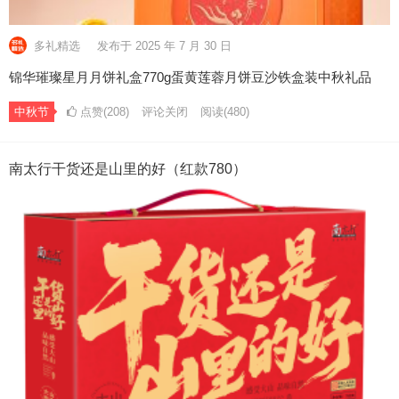
多礼精选
发布于 2025 年 7 月 30 日
锦华璀璨星月月饼礼盒770g蛋黄莲蓉月饼豆沙铁盒装中秋礼品
中秋节
点赞(208)
评论关闭
阅读
(480)
南太行干货还是山里的好（红款780）