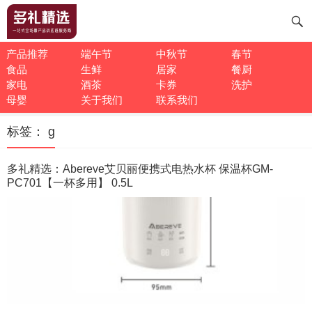
产品推荐
端午节
中秋节
春节
食品
生鲜
居家
餐厨
家电
酒茶
卡券
洗护
母婴
关于我们
联系我们
标签：
g
多礼精选：Abereve艾贝丽便携式电热水杯 保温杯GM-
PC701【一杯多用】 0.5L