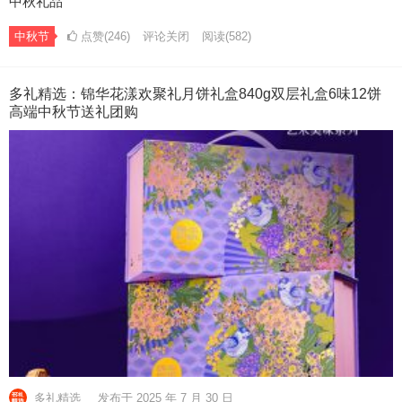
中秋礼品
中秋节
点赞(246)
评论关闭
阅读
(582)
多礼精选：锦华花漾欢聚礼月饼礼盒840g双层礼盒6味12饼
高端中秋节送礼团购
多礼精选
发布于 2025 年 7 月 30 日