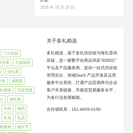
0.5L
2025 年 10 月 25 日
关于多礼精选
多礼精选，基于多礼供应链与海礼荟供
三只松鼠
应链，是一家数字化商品供应“B2B2C”
秋月饼
九福瑞茶
平台及产品服务商，提供一站式供应链
味
佳礼荟
管理后台、前端SaaS 产品开发及运营
华美
咸鸭蛋
服务中台系统，打通产品贸易商与企业
客户关系链接，升级其贸易服务水平，
礼精选
宫廷璞宴
为各行业发展赋能。
心
海礼荟
牛肉
猪肉
合作请联系：151-6609-0190
礼包
礼品
稻香村
端午节