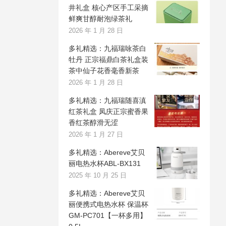
井礼盒 核心产区手工采摘
鲜爽甘醇耐泡绿茶礼
2026 年 1 月 28 日
多礼精选：九福瑞咏茶白
牡丹 正宗福鼎白茶礼盒装
茶中仙子花香毫香新茶
2026 年 1 月 28 日
多礼精选：九福瑞随喜滇
红茶礼盒 凤庆正宗蜜香果
香红茶醇滑无涩
2026 年 1 月 27 日
多礼精选：Abereve艾贝
丽电热水杯ABL-BX131
2025 年 10 月 25 日
多礼精选：Abereve艾贝
丽便携式电热水杯 保温杯
GM-PC701【一杯多用】