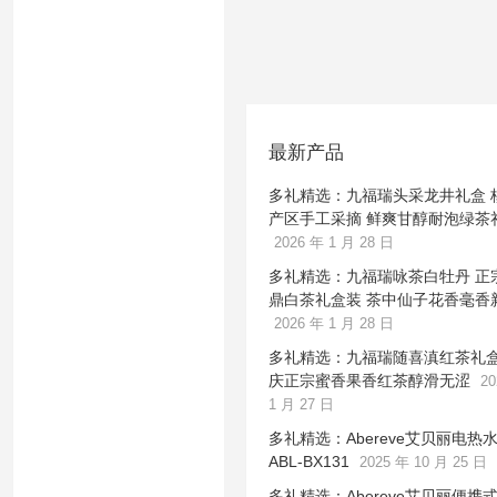
最新产品
多礼精选：九福瑞头采龙井礼盒 
产区手工采摘 鲜爽甘醇耐泡绿茶
2026 年 1 月 28 日
多礼精选：九福瑞咏茶白牡丹 正
鼎白茶礼盒装 茶中仙子花香毫香
2026 年 1 月 28 日
多礼精选：九福瑞随喜滇红茶礼盒
庆正宗蜜香果香红茶醇滑无涩
20
1 月 27 日
多礼精选：Abereve艾贝丽电热
ABL-BX131
2025 年 10 月 25 日
多礼精选：Abereve艾贝丽便携