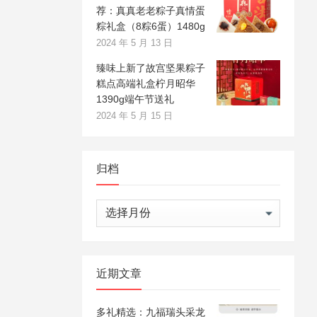
荐：真真老老粽子真情蛋
粽礼盒（8粽6蛋）1480g
2024 年 5 月 13 日
臻味上新了故宫坚果粽子
糕点高端礼盒柠月昭华
1390g端午节送礼
2024 年 5 月 15 日
归档
归
档
近期文章
多礼精选：九福瑞头采龙