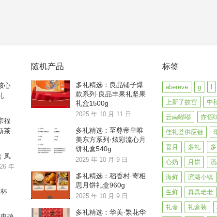
随机产品
标签
多礼精选：良品铺子爆
核心
abereve
g
l
款系列·良品丰果礼坚果
礼
上新了故宫
中
礼盒1500g
2025 年 10 月 11 日
云南嘟嘟
亦佰
宗福
多礼精选：至尊帝皇唯
新茶
佳礼荟供应链
美东方系列·炫彩流心月
喜月
多礼
多
饼礼盒540g
 凤
2025 年 10 月 9 日
心奶
月饼
流
26 年
多礼精选：稻香村·寄相
海鲜
滨湖小镇
思月饼礼盒960g
水杯
生鲜
真真老老
2025 年 10 月 9 日
礼盒
礼盒装
多礼精选：华美·繁花华
式电热