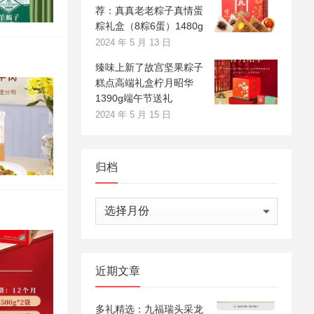
荐：真真老老粽子真情蛋
粽礼盒（8粽6蛋）1480g
2024 年 5 月 13 日
臻味上新了故宫坚果粽子
糕点高端礼盒柠月昭华
1390g端午节送礼
2024 年 5 月 15 日
归档
归
档
近期文章
多礼精选：九福瑞头采龙