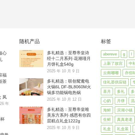
随机产品
标签
多礼精选：至尊帝皇诗
核心
abereve
g
l
经十二月系列·花潮瑾月
礼
上新了故宫
中
月饼礼盒540g
2025 年 10 月 9 日
云南嘟嘟
亦佰
宗福
多礼精选：联创鸳鸯电
新茶
佳礼荟供应链
火锅6L DF-BL8060M火
喜月
多礼
多
锅多功能锅电热锅
 凤
2025 年 10 月 12 日
心奶
月饼
流
26 年
多礼精选：至尊帝皇唯
海鲜
滨湖小镇
美东方系列·感恩有你四
水杯
生鲜
真真老老
层糕点礼盒1222g
2025 年 10 月 9 日
礼盒
礼盒装
式电热