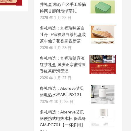
井礼盒 核心产区手工采摘
鲜爽甘醇耐泡绿茶礼
2026 年 1 月 28 日
多礼精选：九福瑞咏茶白
牡丹 正宗福鼎白茶礼盒装
茶中仙子花香毫香新茶
2026 年 1 月 28 日
多礼精选：九福瑞随喜滇
红茶礼盒 凤庆正宗蜜香果
香红茶醇滑无涩
2026 年 1 月 27 日
多礼精选：Abereve艾贝
丽电热水杯ABL-BX131
2025 年 10 月 25 日
多礼精选：Abereve艾贝
丽便携式电热水杯 保温杯
GM-PC701【一杯多用】