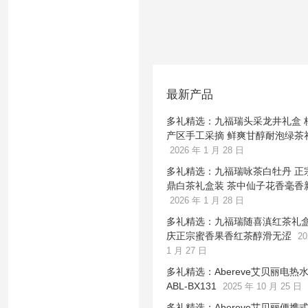
最新产品
多礼精选：九福瑞头采龙井礼盒 
产区手工采摘 鲜爽甘醇耐泡绿茶
2026 年 1 月 28 日
多礼精选：九福瑞咏茶白牡丹 正
鼎白茶礼盒装 茶中仙子花香毫香
2026 年 1 月 28 日
多礼精选：九福瑞随喜滇红茶礼盒
庆正宗蜜香果香红茶醇滑无涩
20
1 月 27 日
多礼精选：Abereve艾贝丽电热
ABL-BX131
2025 年 10 月 25 日
多礼精选：Abereve艾贝丽便携