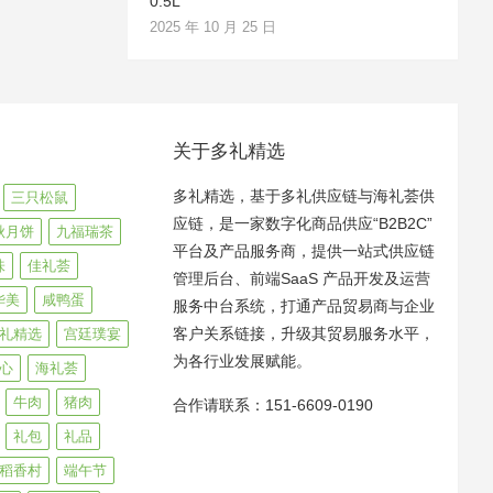
0.5L
2025 年 10 月 25 日
关于多礼精选
多礼精选，基于多礼供应链与海礼荟供
三只松鼠
应链，是一家数字化商品供应“B2B2C”
秋月饼
九福瑞茶
平台及产品服务商，提供一站式供应链
味
佳礼荟
管理后台、前端SaaS 产品开发及运营
华美
咸鸭蛋
服务中台系统，打通产品贸易商与企业
客户关系链接，升级其贸易服务水平，
礼精选
宫廷璞宴
为各行业发展赋能。
心
海礼荟
牛肉
猪肉
合作请联系：151-6609-0190
礼包
礼品
稻香村
端午节