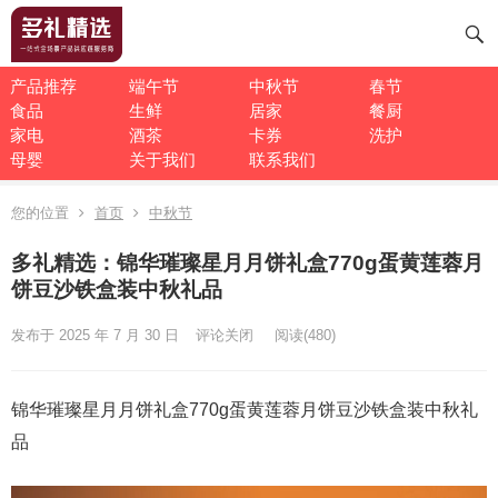
产品推荐
端午节
中秋节
春节
食品
生鲜
居家
餐厨
家电
酒茶
卡券
洗护
母婴
关于我们
联系我们
您的位置
首页
中秋节
多礼精选：锦华璀璨星月月饼礼盒770g蛋黄莲蓉月
饼豆沙铁盒装中秋礼品
发布于 2025 年 7 月 30 日
评论关闭
阅读
(480)
锦华璀璨星月月饼礼盒770g蛋黄莲蓉月饼豆沙铁盒装中秋礼
品