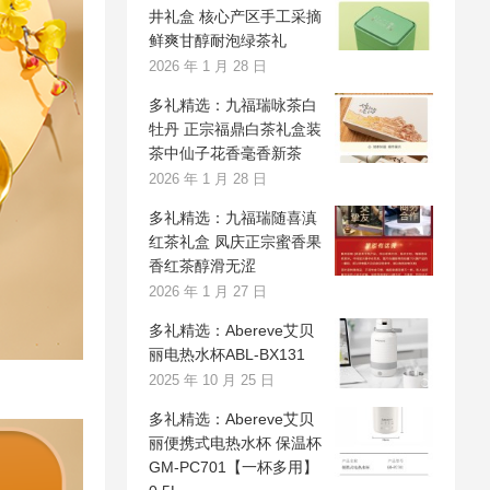
井礼盒 核心产区手工采摘
鲜爽甘醇耐泡绿茶礼
2026 年 1 月 28 日
多礼精选：九福瑞咏茶白
牡丹 正宗福鼎白茶礼盒装
茶中仙子花香毫香新茶
2026 年 1 月 28 日
多礼精选：九福瑞随喜滇
红茶礼盒 凤庆正宗蜜香果
香红茶醇滑无涩
2026 年 1 月 27 日
多礼精选：Abereve艾贝
丽电热水杯ABL-BX131
2025 年 10 月 25 日
多礼精选：Abereve艾贝
丽便携式电热水杯 保温杯
GM-PC701【一杯多用】