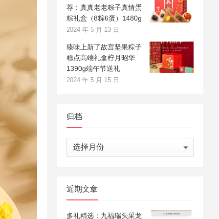
荐：真真老老粽子真情蛋
粽礼盒（8粽6蛋）1480g
2024 年 5 月 13 日
臻味上新了故宫坚果粽子
糕点高端礼盒柠月昭华
1390g端午节送礼
2024 年 5 月 15 日
归档
归
档
近期文章
多礼精选：九福瑞头采龙