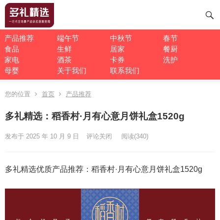
产品推荐
端午节
中秋节
春节
食品
生鲜
居家
餐厨
家电
酒茶
卡券
洗护
母婴
关于我们
联系我们
您的位置
首页
产品推荐
多礼精选：稻香村·月有心意月饼礼盒1520g
发布于 2025 年 10 月 9 日
评论关闭
阅读
(340)
多礼精选优质产品推荐：稻香村·月有心意月饼礼盒1520g