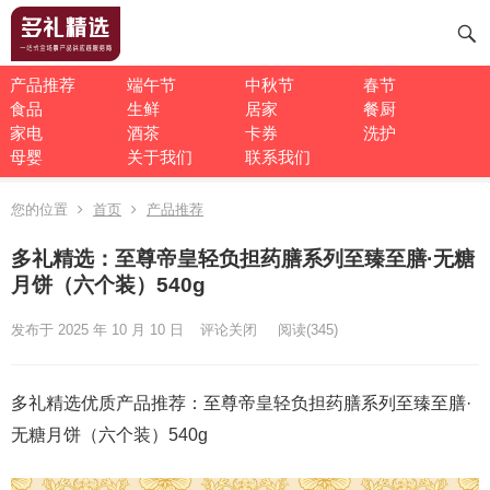
产品推荐
端午节
中秋节
春节
食品
生鲜
居家
餐厨
家电
酒茶
卡券
洗护
母婴
关于我们
联系我们
您的位置
首页
产品推荐
多礼精选：至尊帝皇轻负担药膳系列至臻至膳·无糖
月饼（六个装）540g
发布于 2025 年 10 月 10 日
评论关闭
阅读
(345)
多礼精选优质产品推荐：至尊帝皇轻负担药膳系列至臻至膳·
无糖月饼（六个装）540g