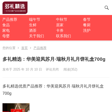
产品推荐
端午节
中秋节
春节
食品
生鲜
居家
餐厨
家电
酒茶
卡券
洗护
母婴
关于我们
联系我们
您的位置
首页
产品推荐
多礼精选：华美迎凤苏月·瑞秋月礼月饼礼盒700g
发布于 2025 年 10 月 10 日
评论关闭
阅读
(352)
多礼精选优质产品推荐：华美迎凤苏月·瑞秋月礼月饼礼盒
700g