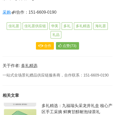
采购
/合作：151-6609-0190
佳礼荟
佳礼荟供应链
华美
多礼
多礼精选
海礼荟
礼品
合作
点赞(73)
关于作者:
多礼精选
一站式全场景礼赠品供应链服务商，合作联系：151-6609-0190
相关文章
多礼精选：九福瑞头采龙井礼盒 核心产
区手工采摘 鲜爽甘醇耐泡绿茶礼