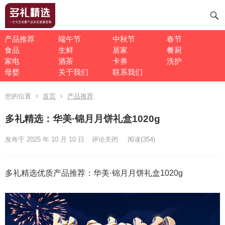
产品推荐
端午节
中秋节
春节
食品
生鲜
居家
餐厨
家电
酒茶
卡券
洗护
母婴
关于我们
联系我们
您的位置
首页
产品推荐
多礼精选：华美·锦月月饼礼盒1020g
发布于 2025 年 10 月 10 日
评论关闭
阅读
(354)
多礼精选优质产品推荐：华美·锦月月饼礼盒1020g