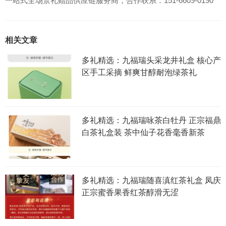
一站式全场景礼赠品供应链服务商，合作联系：151-6609-0190
相关文章
多礼精选：九福瑞头采龙井礼盒 核心产
区手工采摘 鲜爽甘醇耐泡绿茶礼
多礼精选：九福瑞咏茶白牡丹 正宗福鼎
白茶礼盒装 茶中仙子花香毫香新茶
多礼精选：九福瑞随喜滇红茶礼盒 凤庆
正宗蜜香果香红茶醇滑无涩