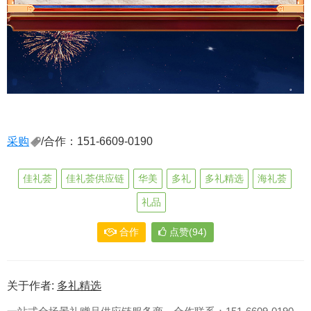
采购
/合作：151-6609-0190
佳礼荟
佳礼荟供应链
华美
多礼
多礼精选
海礼荟
礼品
合作
点赞(94)
关于作者:
多礼精选