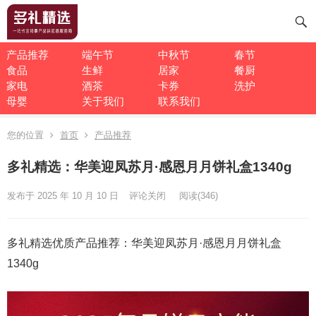
产品推荐
端午节
中秋节
春节
食品
生鲜
居家
餐厨
家电
酒茶
卡券
洗护
母婴
关于我们
联系我们
您的位置
首页
产品推荐
多礼精选：华美迎凤苏月·感恩月月饼礼盒1340g
发布于 2025 年 10 月 10 日
评论关闭
阅读
(346)
多礼精选优质产品推荐：华美迎凤苏月·感恩月月饼礼盒
1340g