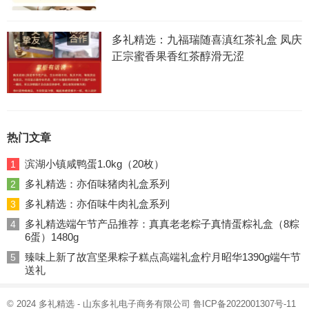
多礼精选：九福瑞随喜滇红茶礼盒 凤庆
正宗蜜香果香红茶醇滑无涩
热门文章
滨湖小镇咸鸭蛋1.0kg（20枚）
1
多礼精选：亦佰味猪肉礼盒系列
2
多礼精选：亦佰味牛肉礼盒系列
3
多礼精选端午节产品推荐：真真老老粽子真情蛋粽礼盒（8粽
4
6蛋）1480g
臻味上新了故宫坚果粽子糕点高端礼盒柠月昭华1390g端午节
5
送礼
© 2024
多礼精选
- 山东多礼电子商务有限公司
鲁ICP备2022001307号-11