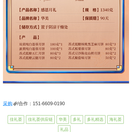
采购
/合作：151-6609-0190
佳礼荟
佳礼荟供应链
华美
多礼
多礼精选
海礼荟
礼品