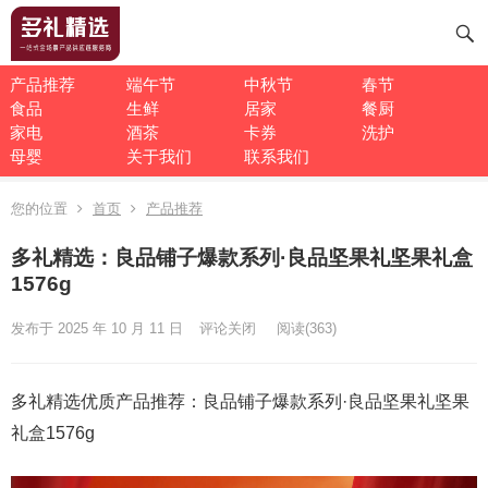
产品推荐
端午节
中秋节
春节
食品
生鲜
居家
餐厨
家电
酒茶
卡券
洗护
母婴
关于我们
联系我们
您的位置
首页
产品推荐
多礼精选：良品铺子爆款系列·良品坚果礼坚果礼盒
1576g
发布于 2025 年 10 月 11 日
评论关闭
阅读
(363)
多礼精选优质产品推荐：良品铺子爆款系列·良品坚果礼坚果
礼盒1576g