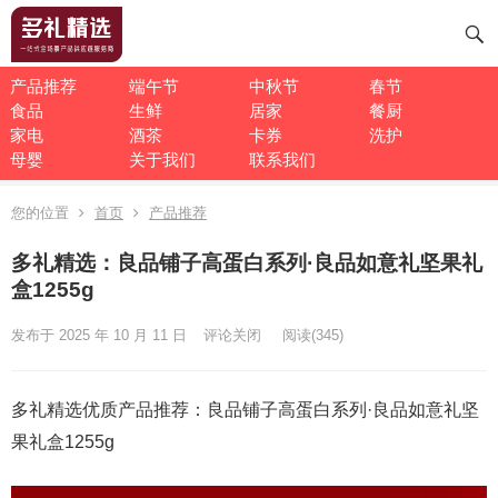
产品推荐
端午节
中秋节
春节
食品
生鲜
居家
餐厨
家电
酒茶
卡券
洗护
母婴
关于我们
联系我们
您的位置
首页
产品推荐
多礼精选：良品铺子高蛋白系列·良品如意礼坚果礼
盒1255g
发布于 2025 年 10 月 11 日
评论关闭
阅读
(345)
多礼精选优质产品推荐：良品铺子高蛋白系列·良品如意礼坚
果礼盒1255g