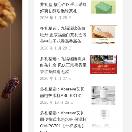
井礼盒 核心产区手工采摘
鲜爽甘醇耐泡绿茶礼
2026 年 1 月 28 日
多礼精选：九福瑞咏茶白
牡丹 正宗福鼎白茶礼盒装
茶中仙子花香毫香新茶
2026 年 1 月 28 日
多礼精选：九福瑞随喜滇
红茶礼盒 凤庆正宗蜜香果
香红茶醇滑无涩
2026 年 1 月 27 日
多礼精选：Abereve艾贝
丽电热水杯ABL-BX131
2025 年 10 月 25 日
多礼精选：Abereve艾贝
丽便携式电热水杯 保温杯
GM-PC701【一杯多用】