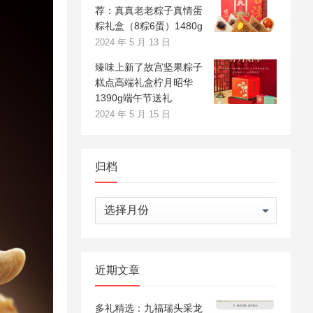
荐：真真老老粽子真情蛋
粽礼盒（8粽6蛋）1480g
2024 年 5 月 13 日
臻味上新了故宫坚果粽子
糕点高端礼盒柠月昭华
1390g端午节送礼
2024 年 5 月 15 日
归档
归
档
近期文章
多礼精选：九福瑞头采龙