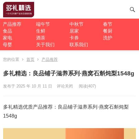
产品推荐
端午节
中秋节
春节
食品
生鲜
居家
餐厨
家电
酒茶
卡券
洗护
母婴
关于我们
联系我们
您的位置
首页
产品推荐
多礼精选：良品铺子滋养系列·燕窝石斛炖梨1548g
发布于 2025 年 10 月 11 日
评论关闭
阅读
(407)
多礼精选优质产品推荐：良品铺子滋养系列·燕窝石斛炖梨
1548g