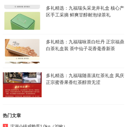
多礼精选：九福瑞头采龙井礼盒 核心产
区手工采摘 鲜爽甘醇耐泡绿茶礼
多礼精选：九福瑞咏茶白牡丹 正宗福鼎
白茶礼盒装 茶中仙子花香毫香新茶
多礼精选：九福瑞随喜滇红茶礼盒 凤庆
正宗蜜香果香红茶醇滑无涩
热门文章
滨湖小镇咸鸭蛋1.0kg（20枚）
1