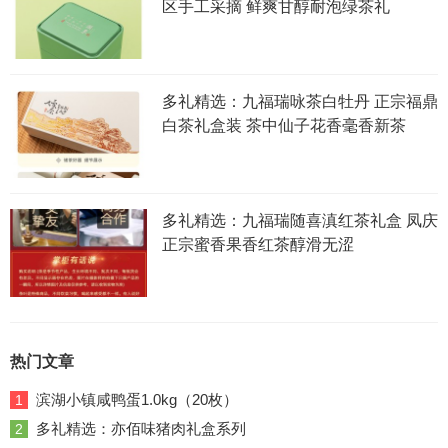
区手工采摘 鲜爽甘醇耐泡绿茶礼
多礼精选：九福瑞咏茶白牡丹 正宗福鼎
白茶礼盒装 茶中仙子花香毫香新茶
多礼精选：九福瑞随喜滇红茶礼盒 凤庆
正宗蜜香果香红茶醇滑无涩
热门文章
滨湖小镇咸鸭蛋1.0kg（20枚）
1
多礼精选：亦佰味猪肉礼盒系列
2