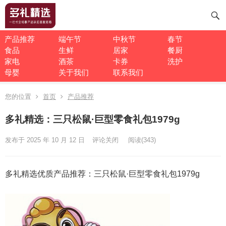
产品推荐
端午节
中秋节
春节
食品
生鲜
居家
餐厨
家电
酒茶
卡券
洗护
母婴
关于我们
联系我们
您的位置
首页
产品推荐
多礼精选：三只松鼠·巨型零食礼包1979g
发布于 2025 年 10 月 12 日
评论关闭
阅读
(343)
多礼精选优质产品推荐：三只松鼠·巨型零食礼包1979g