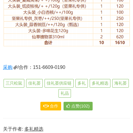
采购
/合作：151-6609-0190
三只松鼠
佳礼荟
佳礼荟供应链
多礼
多礼精选
海礼荟
礼品
合作
点赞(102)
关于作者:
多礼精选