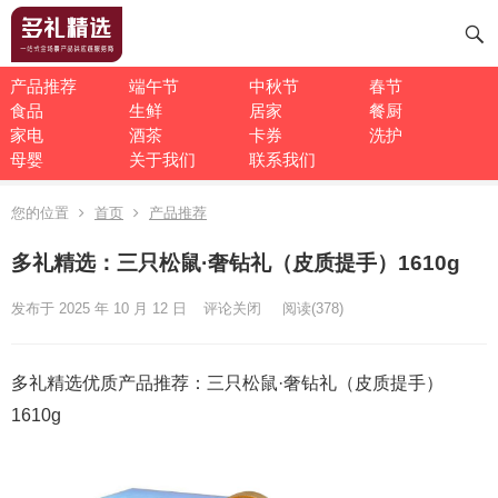
产品推荐
端午节
中秋节
春节
食品
生鲜
居家
餐厨
家电
酒茶
卡券
洗护
母婴
关于我们
联系我们
您的位置
首页
产品推荐
多礼精选：三只松鼠·奢钻礼（皮质提手）1610g
发布于 2025 年 10 月 12 日
评论关闭
阅读
(378)
多礼精选优质产品推荐：三只松鼠·奢钻礼（皮质提手）
1610g