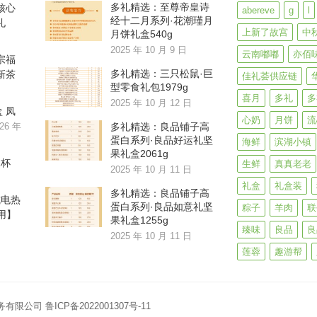
多礼精选：至尊帝皇诗
核心
abereve
g
l
经十二月系列·花潮瑾月
礼
上新了故宫
中
月饼礼盒540g
2025 年 10 月 9 日
云南嘟嘟
亦佰
宗福
多礼精选：三只松鼠·巨
新茶
佳礼荟供应链
型零食礼包1979g
喜月
多礼
多
2025 年 10 月 12 日
 凤
心奶
月饼
流
26 年
多礼精选：良品铺子高
蛋白系列·良品好运礼坚
海鲜
滨湖小镇
果礼盒2061g
水杯
生鲜
真真老老
2025 年 10 月 11 日
礼盒
礼盒装
多礼精选：良品铺子高
式电热
蛋白系列·良品如意礼坚
粽子
羊肉
联
多用】
果礼盒1255g
臻味
良品
良
2025 年 10 月 11 日
莲蓉
趣游帮
商务有限公司
鲁ICP备2022001307号-11