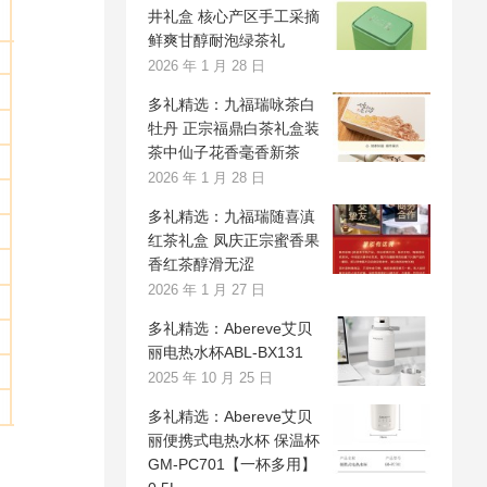
井礼盒 核心产区手工采摘
鲜爽甘醇耐泡绿茶礼
2026 年 1 月 28 日
多礼精选：九福瑞咏茶白
牡丹 正宗福鼎白茶礼盒装
茶中仙子花香毫香新茶
2026 年 1 月 28 日
多礼精选：九福瑞随喜滇
红茶礼盒 凤庆正宗蜜香果
香红茶醇滑无涩
2026 年 1 月 27 日
多礼精选：Abereve艾贝
丽电热水杯ABL-BX131
2025 年 10 月 25 日
多礼精选：Abereve艾贝
丽便携式电热水杯 保温杯
GM-PC701【一杯多用】