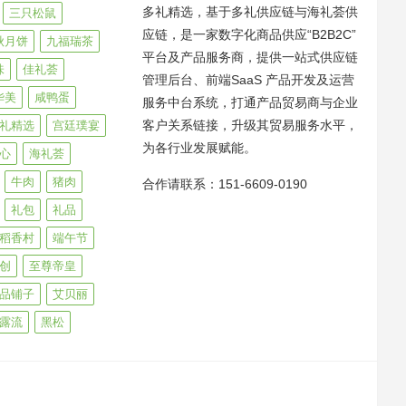
多礼精选，基于多礼供应链与海礼荟供
三只松鼠
应链，是一家数字化商品供应“B2B2C”
秋月饼
九福瑞茶
平台及产品服务商，提供一站式供应链
味
佳礼荟
管理后台、前端SaaS 产品开发及运营
华美
咸鸭蛋
服务中台系统，打通产品贸易商与企业
客户关系链接，升级其贸易服务水平，
礼精选
宫廷璞宴
为各行业发展赋能。
心
海礼荟
牛肉
猪肉
合作请联系：151-6609-0190
礼包
礼品
稻香村
端午节
创
至尊帝皇
品铺子
艾贝丽
露流
黑松