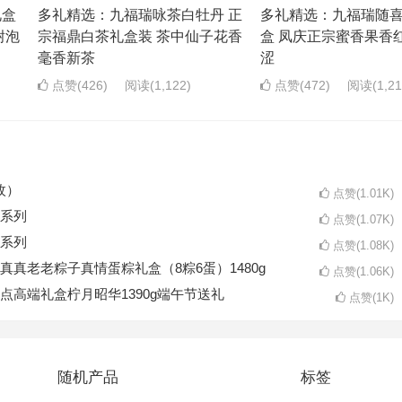
礼盒
多礼精选：九福瑞咏茶白牡丹 正
多礼精选：九福瑞随
耐泡
宗福鼎白茶礼盒装 茶中仙子花香
盒 凤庆正宗蜜香果香
毫香新茶
涩
点赞(426)
阅读
(1,122)
点赞(472)
阅读
(1,2
枚）
点赞(1.01K)
系列
点赞(1.07K)
系列
点赞(1.08K)
真老老粽子真情蛋粽礼盒（8粽6蛋）1480g
点赞(1.06K)
点高端礼盒柠月昭华1390g端午节送礼
点赞(1K)
随机产品
标签