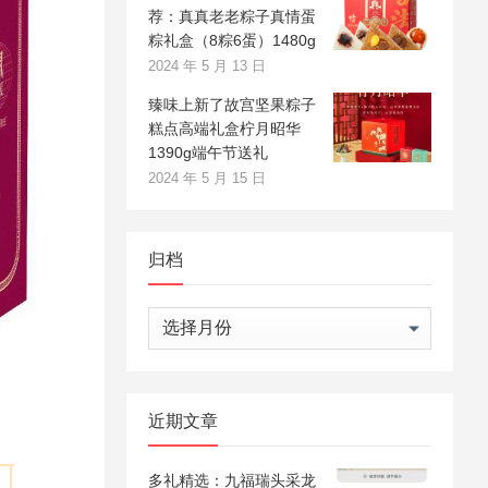
荐：真真老老粽子真情蛋
粽礼盒（8粽6蛋）1480g
2024 年 5 月 13 日
臻味上新了故宫坚果粽子
糕点高端礼盒柠月昭华
1390g端午节送礼
2024 年 5 月 15 日
归档
归
档
近期文章
多礼精选：九福瑞头采龙