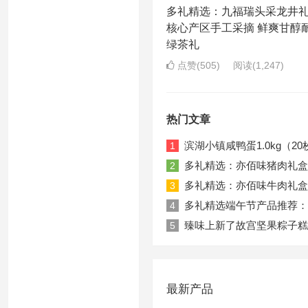
多礼精选：九福瑞头采龙井
核心产区手工采摘 鲜爽甘醇
绿茶礼
点赞(505)
阅读
(1,247)
热门文章
滨湖小镇咸鸭蛋1.0kg（20
1
多礼精选：亦佰味猪肉礼盒
2
多礼精选：亦佰味牛肉礼盒
3
多礼精选端午节产品推荐：真
4
臻味上新了故宫坚果粽子糕
5
最新产品