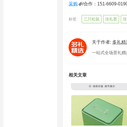
采购
/合作：151-6609-019
标签:
三只松鼠
佳礼荟
佳
关于作者:
多礼精
一站式全场景礼赠品供
相关文章