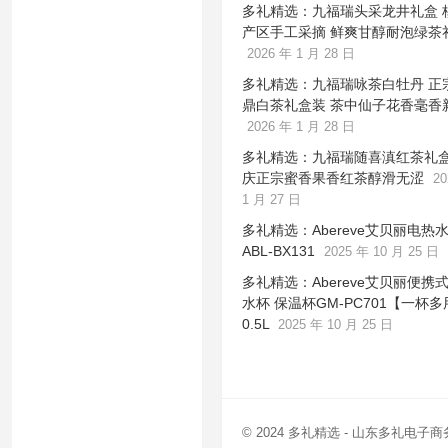
多礼精选：九福瑞头采龙井礼盒 
产区手工采摘 鲜爽甘醇耐泡绿茶
2026 年 1 月 28 日
多礼精选：九福瑞咏茶白牡丹 正
鼎白茶礼盒装 茶中仙子花香毫香
2026 年 1 月 28 日
多礼精选：九福瑞随喜滇红茶礼盒
庆正宗蜜香果香红茶醇滑无涩
20
1 月 27 日
多礼精选：Abereve艾贝丽电热
ABL-BX131
2025 年 10 月 25 日
多礼精选：Abereve艾贝丽便携
水杯 保温杯GM-PC701【一杯
0.5L
2025 年 10 月 25 日
© 2024
多礼精选
- 山东多礼电子