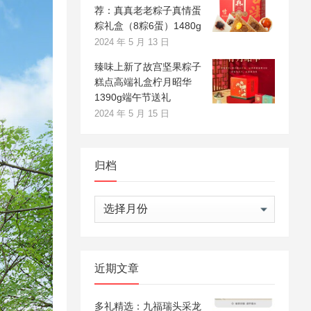
荐：真真老老粽子真情蛋
粽礼盒（8粽6蛋）1480g
2024 年 5 月 13 日
臻味上新了故宫坚果粽子
糕点高端礼盒柠月昭华
1390g端午节送礼
2024 年 5 月 15 日
归档
归
档
近期文章
多礼精选：九福瑞头采龙