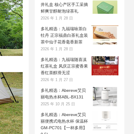
井礼盒 核心产区手工采摘
鲜爽甘醇耐泡绿茶礼
2026 年 1 月 28 日
多礼精选：九福瑞咏茶白
牡丹 正宗福鼎白茶礼盒装
茶中仙子花香毫香新茶
2026 年 1 月 28 日
多礼精选：九福瑞随喜滇
红茶礼盒 凤庆正宗蜜香果
香红茶醇滑无涩
2026 年 1 月 27 日
多礼精选：Abereve艾贝
丽电热水杯ABL-BX131
2025 年 10 月 25 日
多礼精选：Abereve艾贝
丽便携式电热水杯 保温杯
GM-PC701【一杯多用】