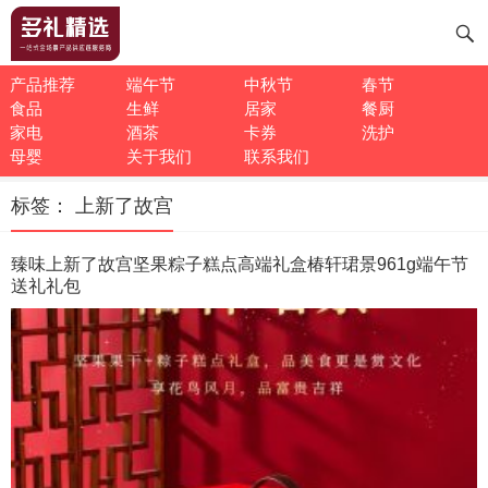
产品推荐
端午节
中秋节
春节
食品
生鲜
居家
餐厨
家电
酒茶
卡券
洗护
母婴
关于我们
联系我们
标签：
上新了故宫
臻味上新了故宫坚果粽子糕点高端礼盒椿轩珺景961g端午节
送礼礼包