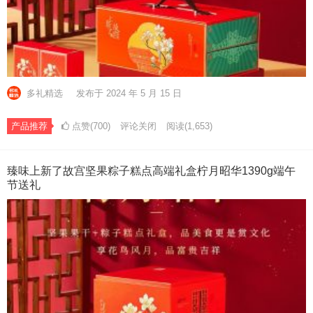
多礼精选
发布于 2024 年 5 月 15 日
产品推荐
点赞(700)
评论关闭
阅读
(1,653)
臻味上新了故宫坚果粽子糕点高端礼盒柠月昭华1390g端午
节送礼