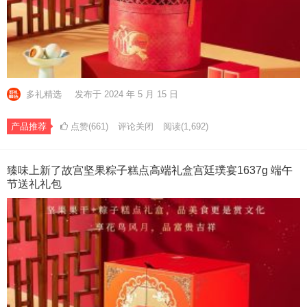
多礼精选
发布于 2024 年 5 月 15 日
产品推荐
点赞(661)
评论关闭
阅读
(1,692)
臻味上新了故宫坚果粽子糕点高端礼盒宫廷璞宴1637g 端午
节送礼礼包