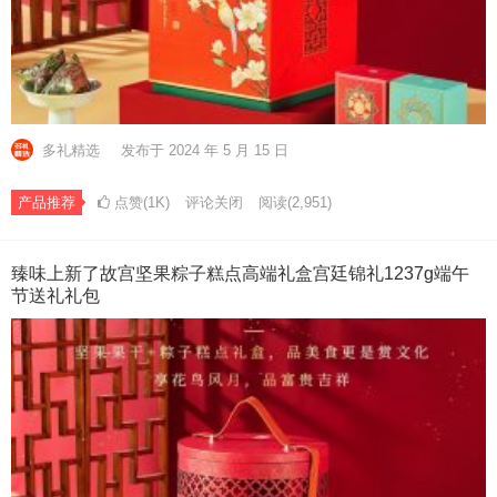
多礼精选
发布于 2024 年 5 月 15 日
产品推荐
点赞(1K)
评论关闭
阅读
(2,951)
臻味上新了故宫坚果粽子糕点高端礼盒宫廷锦礼1237g端午
节送礼礼包