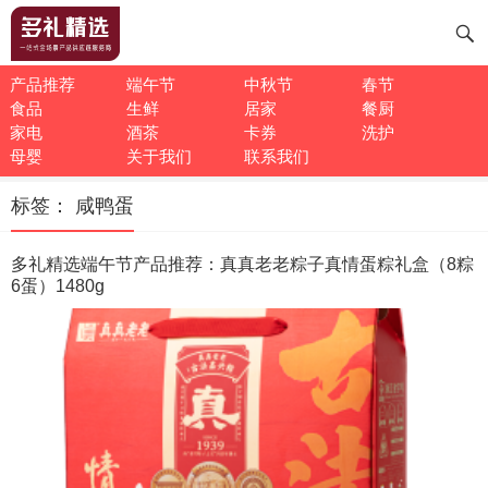
产品推荐
端午节
中秋节
春节
食品
生鲜
居家
餐厨
家电
酒茶
卡券
洗护
母婴
关于我们
联系我们
标签：
咸鸭蛋
多礼精选端午节产品推荐：真真老老粽子真情蛋粽礼盒（8粽
6蛋）1480g