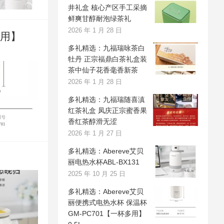
井礼盒 核心产区手工采摘
鲜爽甘醇耐泡绿茶礼
2026 年 1 月 28 日
多用】
多礼精选：九福瑞咏茶白
牡丹 正宗福鼎白茶礼盒装
茶中仙子花香毫香新茶
2026 年 1 月 28 日
多礼精选：九福瑞随喜滇
红茶礼盒 凤庆正宗蜜香果
香红茶醇滑无涩
2026 年 1 月 27 日
多礼精选：Abereve艾贝
丽电热水杯ABL-BX131
2025 年 10 月 25 日
多礼精选：Abereve艾贝
丽便携式电热水杯 保温杯
GM-PC701【一杯多用】