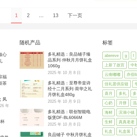
1
2
…
13
下一页
随机产品
标签
多礼精选：良品铺子臻
核心
abereve
g
l
品系列·仲秋月月饼礼盒
礼
上新了故宫
中
1060g
2025 年 10 月 8 日
云南嘟嘟
亦佰
宗福
多礼精选：至尊帝皇诗
新茶
佳礼荟供应链
经十二月系列·荷华之礼
喜月
多礼
多
月饼礼盒480g
 凤
2025 年 10 月 9 日
心奶
月饼
流
26 年
多礼精选：联创智能电
海鲜
滨湖小镇
饭煲DF-BL6066M
水杯
生鲜
真真老老
2025 年 10 月 8 日
礼盒
礼盒装
良品铺子 中秋月饼礼盒