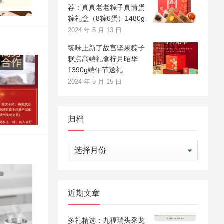
荐：真真老老粽子真情蛋
粽礼盒（8粽6蛋）1480g
2024 年 5 月 13 日
臻味上新了故宫坚果粽子
糕点高端礼盒柠月昭华
1390g端午节送礼
2024 年 5 月 15 日
归档
归
档
近期文章
多礼精选：九福瑞头采龙