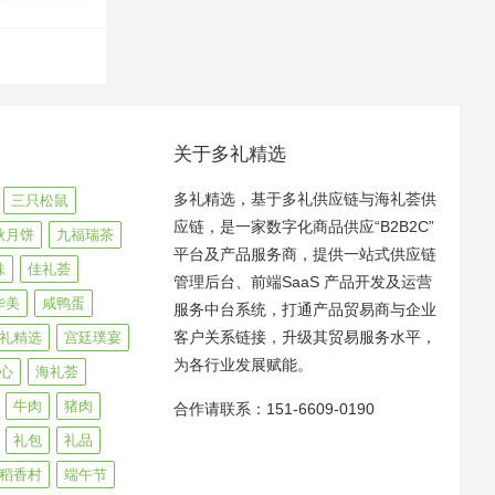
关于多礼精选
多礼精选，基于多礼供应链与海礼荟供
三只松鼠
应链，是一家数字化商品供应“B2B2C”
秋月饼
九福瑞茶
平台及产品服务商，提供一站式供应链
味
佳礼荟
管理后台、前端SaaS 产品开发及运营
华美
咸鸭蛋
服务中台系统，打通产品贸易商与企业
客户关系链接，升级其贸易服务水平，
礼精选
宫廷璞宴
为各行业发展赋能。
心
海礼荟
牛肉
猪肉
合作请联系：151-6609-0190
礼包
礼品
稻香村
端午节