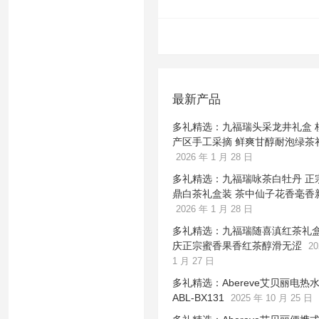
文
章
分
页
最新产品
多礼精选：九福瑞头采龙井礼盒 
产区手工采摘 鲜爽甘醇耐泡绿茶
2026 年 1 月 28 日
多礼精选：九福瑞咏茶白牡丹 正
鼎白茶礼盒装 茶中仙子花香毫香
2026 年 1 月 28 日
多礼精选：九福瑞随喜滇红茶礼盒
庆正宗蜜香果香红茶醇滑无涩
20
1 月 27 日
多礼精选：Abereve艾贝丽电热
ABL-BX131
2025 年 10 月 25 日