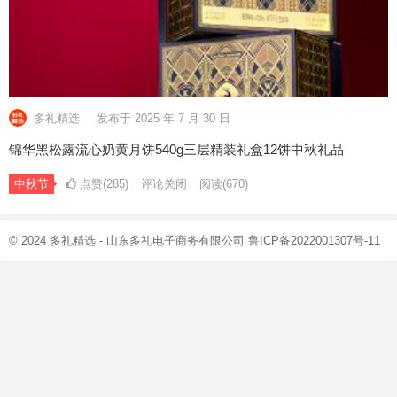
多礼精选
发布于 2025 年 7 月 30 日
锦华黑松露流心奶黄月饼540g三层精装礼盒12饼中秋礼品
中秋节
点赞(285)
评论关闭
阅读
(670)
© 2024
多礼精选
- 山东多礼电子商务有限公司
鲁ICP备2022001307号-11