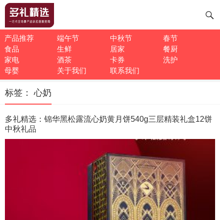
产品推荐
端午节
中秋节
春节
食品
生鲜
居家
餐厨
家电
酒茶
卡券
洗护
母婴
关于我们
联系我们
标签：
心奶
多礼精选：锦华黑松露流心奶黄月饼540g三层精装礼盒12饼
中秋礼品