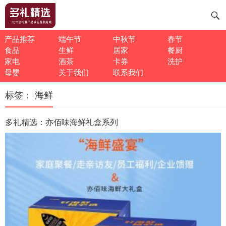
产品推荐
端午节
中秋节
春节
食品
生鲜
居家
餐厨
家电
酒茶
卡券
洗护
母婴
关于我们
联系我们
标签：
海鲜
多礼精选：亦佰味海鲜礼盒系列