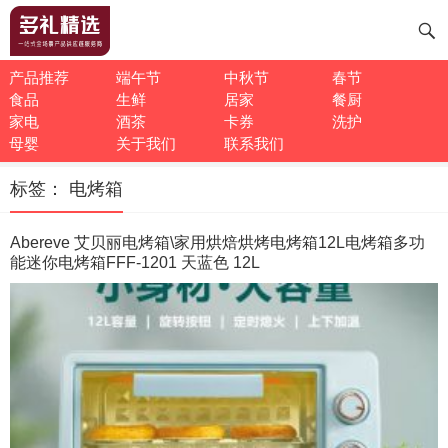
产品推荐
端午节
中秋节
春节
食品
生鲜
居家
餐厨
家电
酒茶
卡券
洗护
母婴
关于我们
联系我们
标签：
电烤箱
Abereve 艾贝丽电烤箱\家用烘焙烘烤电烤箱12L电烤箱多功
能迷你电烤箱FFF-1201 天蓝色 12L