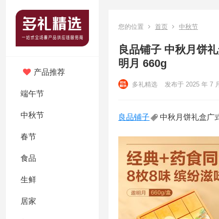
您的位置
首页
中秋节
良品铺子 中秋月饼
明月 660g
产品推荐
多礼精选
发布于 2025 年 7 
端午节
中秋节
良品铺子
中秋月饼礼盒广
春节
食品
生鲜
居家