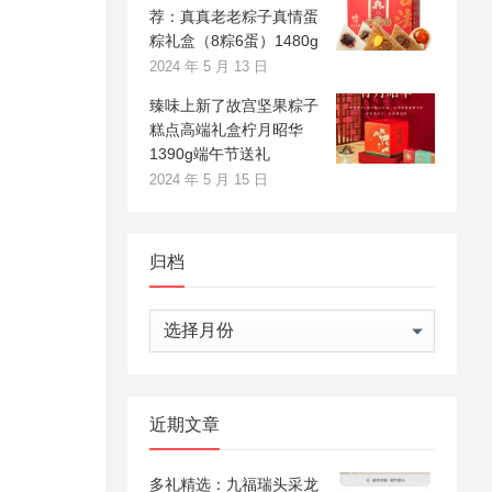
荐：真真老老粽子真情蛋
粽礼盒（8粽6蛋）1480g
2024 年 5 月 13 日
臻味上新了故宫坚果粽子
糕点高端礼盒柠月昭华
1390g端午节送礼
2024 年 5 月 15 日
归档
归
档
近期文章
多礼精选：九福瑞头采龙