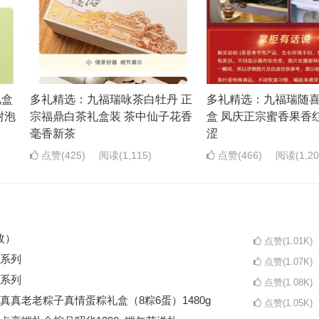
礼盒
多礼精选：九福瑞咏茶白牡丹 正
多礼精选：九福瑞随
耐泡
宗福鼎白茶礼盒装 茶中仙子花香
盒 凤庆正宗蜜香果香
毫香新茶
涩
点赞(425)
阅读
(1,115)
点赞(466)
阅读
(1,2
枚）
点赞(1.01K)
系列
点赞(1.07K)
系列
点赞(1.08K)
真老老粽子真情蛋粽礼盒（8粽6蛋）1480g
点赞(1.05K)