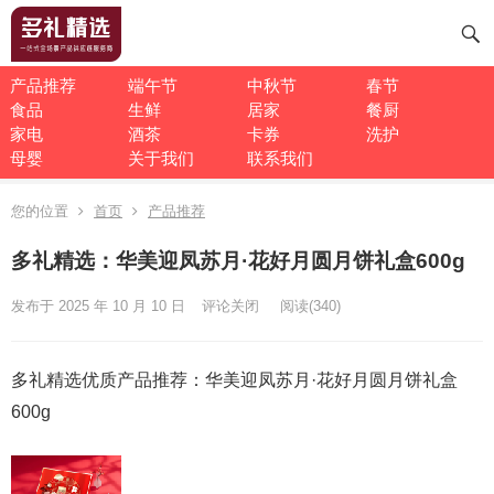
产品推荐
端午节
中秋节
春节
食品
生鲜
居家
餐厨
家电
酒茶
卡券
洗护
母婴
关于我们
联系我们
您的位置
首页
产品推荐
多礼精选：华美迎凤苏月·花好月圆月饼礼盒600g
发布于 2025 年 10 月 10 日
评论关闭
阅读
(340)
多礼精选优质产品推荐：华美迎凤苏月·花好月圆月饼礼盒
600g