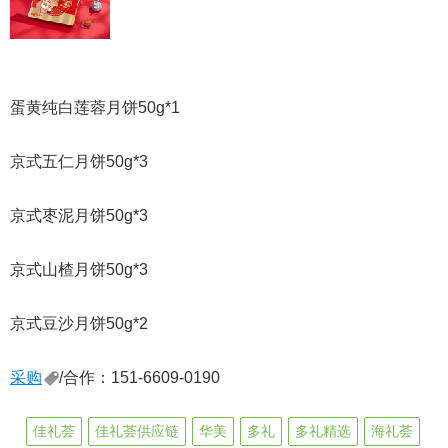
蛋黄纯白莲蓉月饼50g*1
京式五仁月饼50g*3
京式枣泥月饼50g*3
京式山楂月饼50g*3
京式豆沙月饼50g*2
采购
/合作：151-6609-0190
佳礼荟
佳礼荟供应链
华美
多礼
多礼精选
海礼荟