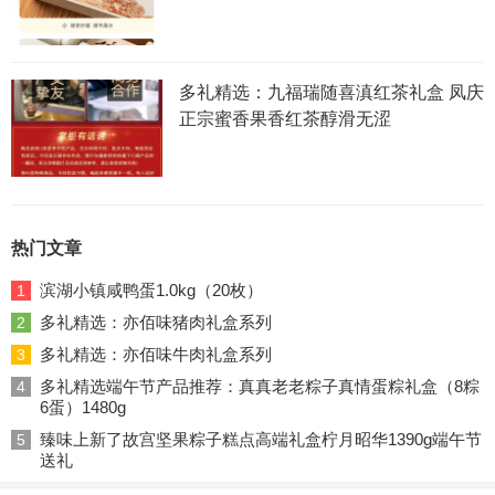
多礼精选：九福瑞随喜滇红茶礼盒 凤庆
正宗蜜香果香红茶醇滑无涩
热门文章
滨湖小镇咸鸭蛋1.0kg（20枚）
1
多礼精选：亦佰味猪肉礼盒系列
2
多礼精选：亦佰味牛肉礼盒系列
3
多礼精选端午节产品推荐：真真老老粽子真情蛋粽礼盒（8粽
4
6蛋）1480g
臻味上新了故宫坚果粽子糕点高端礼盒柠月昭华1390g端午节
5
送礼