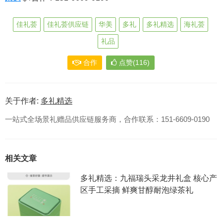
佳礼荟
佳礼荟供应链
华美
多礼
多礼精选
海礼荟
礼品
合作
点赞(116)
关于作者:
多礼精选
一站式全场景礼赠品供应链服务商，合作联系：151-6609-0190
相关文章
多礼精选：九福瑞头采龙井礼盒 核心产
区手工采摘 鲜爽甘醇耐泡绿茶礼