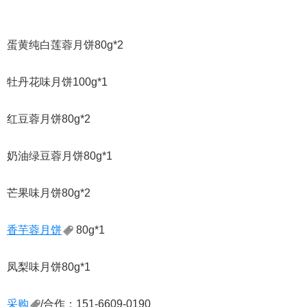
蛋黄纯白莲蓉月饼80g*2
牡丹花味月饼100
g
*1
红豆蓉月饼80
g
*2
奶油绿豆蓉月饼80
g
*1
芒果味月饼80
g
*2
香芋蓉月饼
80
g
*1
凤梨味月饼80
g
*1
采购
/合作：151-6609-0190