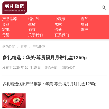
产品推荐
端午节
中秋节
春节
食品
生鲜
居家
餐厨
家电
酒茶
卡券
洗护
母婴
关于我们
联系我们
您的位置
首页
产品推荐
多礼精选：华美·尊贵福月月饼礼盒1250g
发布于 2025 年 10 月 10 日
评论关闭
阅读
(404)
多礼精选优质产品推荐：华美·尊贵福月月饼礼盒1250g