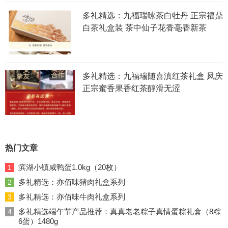
多礼精选：九福瑞咏茶白牡丹 正宗福鼎
白茶礼盒装 茶中仙子花香毫香新茶
多礼精选：九福瑞随喜滇红茶礼盒 凤庆
正宗蜜香果香红茶醇滑无涩
热门文章
滨湖小镇咸鸭蛋1.0kg（20枚）
1
多礼精选：亦佰味猪肉礼盒系列
2
多礼精选：亦佰味牛肉礼盒系列
3
多礼精选端午节产品推荐：真真老老粽子真情蛋粽礼盒（8粽
4
6蛋）1480g