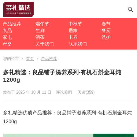
产品推荐
端午节
中秋节
春节
食品
生鲜
居家
餐厨
家电
酒茶
卡券
洗护
母婴
关于我们
联系我们
您的位置
首页
产品推荐
多礼精选：良品铺子滋养系列·有机石斛金耳炖
1200g
发布于 2025 年 10 月 11 日
评论关闭
阅读
(359)
多礼精选优质产品推荐：良品铺子滋养系列·有机石斛金耳炖
1200g