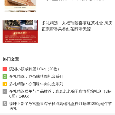
多礼精选：九福瑞随喜滇红茶礼盒 凤庆
正宗蜜香果香红茶醇滑无涩
热门文章
滨湖小镇咸鸭蛋1.0kg（20枚）
1
多礼精选：亦佰味猪肉礼盒系列
2
多礼精选：亦佰味牛肉礼盒系列
3
多礼精选端午节产品推荐：真真老老粽子真情蛋粽礼盒（8粽
4
6蛋）1480g
臻味上新了故宫坚果粽子糕点高端礼盒柠月昭华1390g端午节
5
送礼