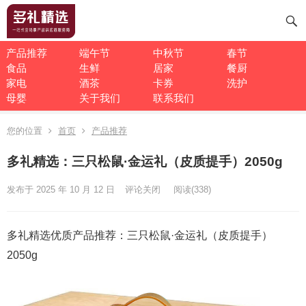
产品推荐
端午节
中秋节
春节
食品
生鲜
居家
餐厨
家电
酒茶
卡券
洗护
母婴
关于我们
联系我们
您的位置
首页
产品推荐
多礼精选：三只松鼠·金运礼（皮质提手）2050g
发布于 2025 年 10 月 12 日
评论关闭
阅读
(338)
多礼精选优质产品推荐：三只松鼠·金运礼（皮质提手）
2050g