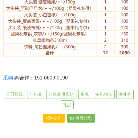
采购
/合作：151-6609-0190
三只松鼠
佳礼荟
佳礼荟供应链
多礼
多礼精选
海礼荟
礼品
合作
点赞(98)