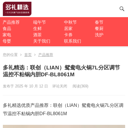
产品推荐
端午节
中秋节
春节
食品
生鲜
居家
餐厨
家电
酒茶
卡券
洗护
母婴
关于我们
联系我们
您的位置
首页
产品推荐
多礼精选：联创（LIAN）鸳鸯电火锅7L分区调节
温控不粘锅内胆DF-BL8061M
发布于 2025 年 10 月 12 日
评论关闭
阅读
(369)
多礼精选优质产品推荐：联创（LIAN）鸳鸯电火锅7L分区调
节温控不粘锅内胆DF-BL8061M