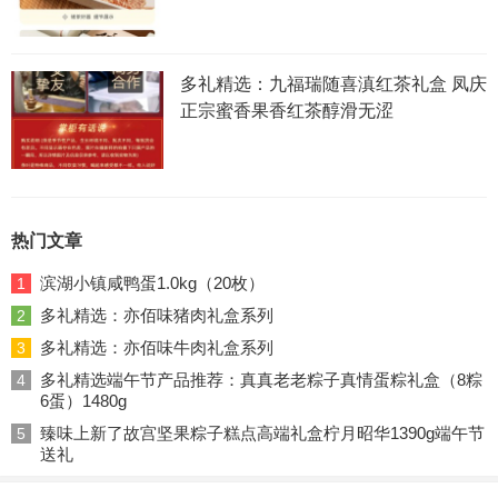
多礼精选：九福瑞随喜滇红茶礼盒 凤庆
正宗蜜香果香红茶醇滑无涩
热门文章
滨湖小镇咸鸭蛋1.0kg（20枚）
1
多礼精选：亦佰味猪肉礼盒系列
2
多礼精选：亦佰味牛肉礼盒系列
3
多礼精选端午节产品推荐：真真老老粽子真情蛋粽礼盒（8粽
4
6蛋）1480g
臻味上新了故宫坚果粽子糕点高端礼盒柠月昭华1390g端午节
5
送礼