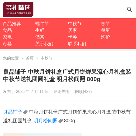
产品推荐
端午节
中秋节
春节
食品
生鲜
居家
餐厨
家电
酒茶
卡券
洗护
母婴
关于我们
联系我们
您的位置
首页
中秋节
良品铺子 中秋月饼礼盒广式月饼鲜果流心月礼盒装
中秋节送礼团圆礼盒 明月松间照 800g
发布于 2025 年 7 月 11 日
评论关闭
阅读
(422)
良品铺子
中秋月饼礼盒广式月饼鲜果流心月礼盒装中秋节
送礼团圆礼盒
明月松间照
800g