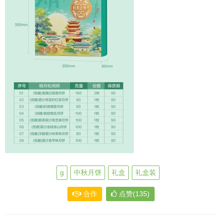
g
中秋月饼
礼盒
礼盒装
合作
点赞(135)