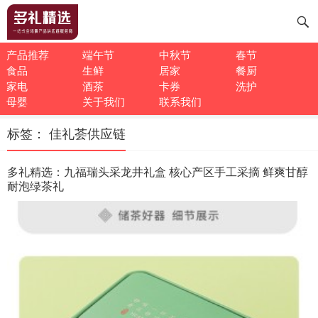
产品推荐
端午节
中秋节
春节
食品
生鲜
居家
餐厨
家电
酒茶
卡券
洗护
母婴
关于我们
联系我们
标签：
佳礼荟供应链
多礼精选：九福瑞头采龙井礼盒 核心产区手工采摘 鲜爽甘醇
耐泡绿茶礼