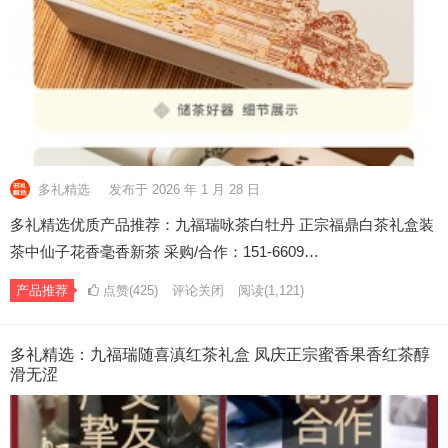
多礼精选
发布于 2026 年 1 月 28 日
多礼精选优质产品推荐：九福瑞咏茶白牡丹 正宗福鼎白茶礼盒装
茶中仙子花香毫香新茶 采购/合作：151-6609…
产品推荐
点赞(425)
评论关闭
阅读
(1,121)
多礼精选：九福瑞随喜滇红茶礼盒 凤庆正宗蜜香果香红茶醇
滑无涩