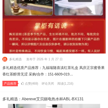
多礼精选
发布于 2026 年 1 月 27 日
多礼精选优质产品推荐：九福瑞随喜滇红茶礼盒 凤庆正宗蜜香果
香红茶醇滑无涩 采购/合作：151-6609-019…
产品推荐
点赞(469)
评论关闭
阅读
(1,216)
多礼精选：Abereve艾贝丽电热水杯ABL-BX131