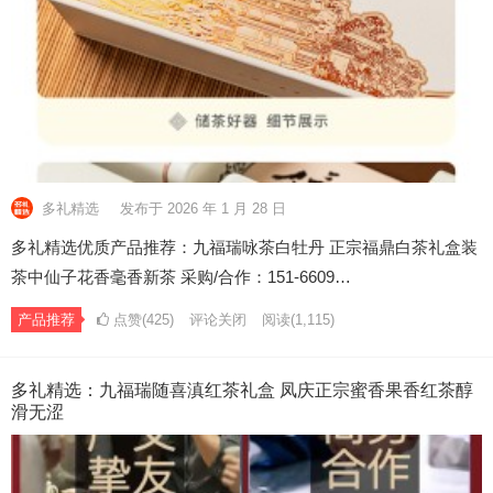
多礼精选
发布于 2026 年 1 月 28 日
多礼精选优质产品推荐：九福瑞咏茶白牡丹 正宗福鼎白茶礼盒装
茶中仙子花香毫香新茶 采购/合作：151-6609…
产品推荐
点赞(425)
评论关闭
阅读
(1,115)
多礼精选：九福瑞随喜滇红茶礼盒 凤庆正宗蜜香果香红茶醇
滑无涩