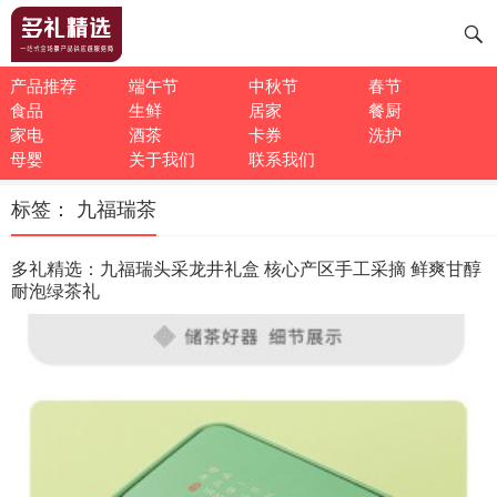
产品推荐
端午节
中秋节
春节
食品
生鲜
居家
餐厨
家电
酒茶
卡券
洗护
母婴
关于我们
联系我们
标签：
九福瑞茶
多礼精选：九福瑞头采龙井礼盒 核心产区手工采摘 鲜爽甘醇
耐泡绿茶礼